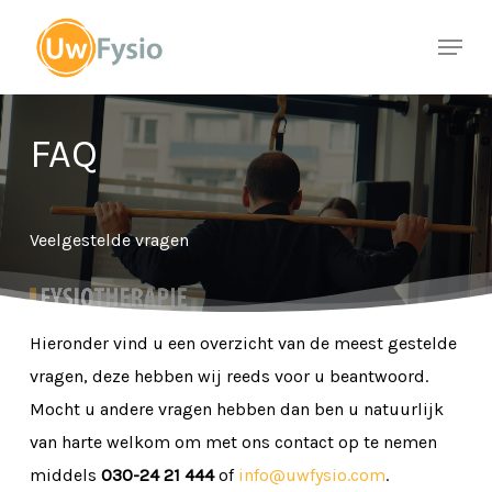
Skip
Menu
to
Close
main
Menu
content
FAQ
Veelgestelde vragen
Hieronder vind u een overzicht van de meest gestelde
vragen, deze hebben wij reeds voor u beantwoord.
Mocht u andere vragen hebben dan ben u natuurlijk
van harte welkom om met ons contact op te nemen
middels
030-24 21 444
of
info@uwfysio.com
.