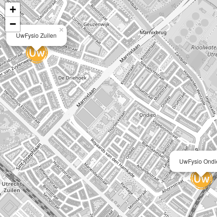
+
−
×
UwFysio Zuilen
UwFysio Ondi